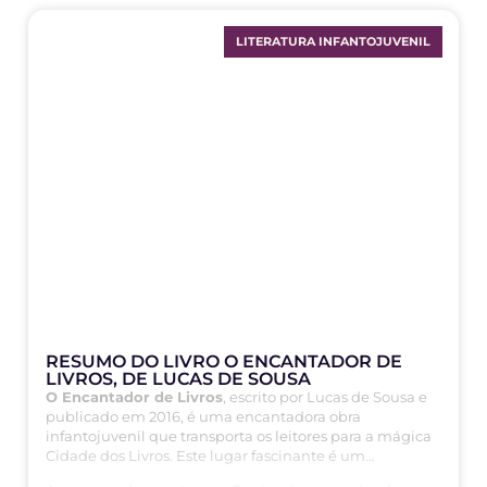
LITERATURA INFANTOJUVENIL
RESUMO DO LIVRO O ENCANTADOR DE
LIVROS, DE LUCAS DE SOUSA
O Encantador de Livros
, escrito por Lucas de Sousa e
publicado em 2016, é uma encantadora obra
infantojuvenil que transporta os leitores para a mágica
Cidade dos Livros. Este lugar fascinante é um
verdadeiro paraíso literário, onde cada canto parece ser