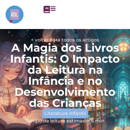
< voltar para todos os artigos
A Magia dos Livros
Infantis: O Impacto
da Leitura na
Infância e no
Desenvolvimento
das Crianças
Literatura Infantil
Tempo de leitura estimado: 6 min