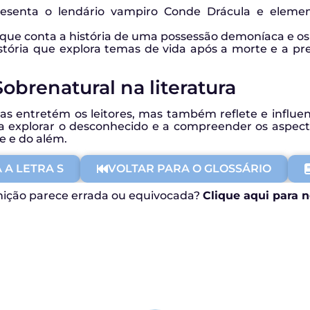
esenta o lendário vampiro Conde Drácula e element
, que conta a história de uma possessão demoníaca e os 
tória que explora temas de vida após a morte e a pres
obrenatural na literatura
as entretém os leitores, mas também reflete e influenc
m a explorar o desconhecido e a compreender os aspe
e e do além.
 A LETRA S
VOLTAR PARA O GLOSSÁRIO
nição parece errada ou equivocada?
Clique aqui para n