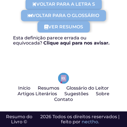
VOLTAR PARA A LETRA S
VOLTAR PARA O GLOSSÁRIO
VER RESUMOS
Esta definição parece errada ou
equivocada?
Clique aqui para nos avisar.
Início
Resumos
Glossário do Leitor
Artigos Literários
Sugestões
Sobre
Contato
Resumo do
2026 Todos os direitos reservados |
Livro ©
feito por
nectho.