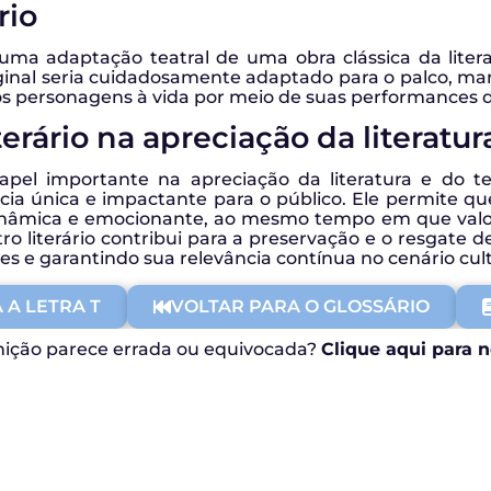
rio
 uma adaptação teatral de uma obra clássica da liter
ginal seria cuidadosamente adaptado para o palco, mant
 os personagens à vida por meio de suas performances 
erário na apreciação da literatur
pel importante na apreciação da literatura e do t
ia única e impactante para o público. Ele permite q
 dinâmica e emocionante, ao mesmo tempo em que valori
ro literário contribui para a preservação e o resgate d
s e garantindo sua relevância contínua no cenário cult
 A LETRA T
VOLTAR PARA O GLOSSÁRIO
nição parece errada ou equivocada?
Clique aqui para n