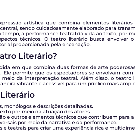
xpressão artística que combina elementos literários
entral, sendo cuidadosamente elaborado para transmit
tempo, a performance teatral dá vida ao texto, por mei
pectos técnicos. O teatro literário busca envolver 
sorial proporcionada pela encenação.
tro Literário?
edida em que combina duas formas de arte poderosas –
. Ele permite que os espectadores se envolvam com t
r meio da interpretação teatral. Além disso, o teatro li
neira vibrante e acessível para um público mais amplo
Literário
os, monólogos e descrições detalhadas.
texto por meio da atuação dos atores.
ção e outros elementos técnicos que contribuem para 
versais por meio da narrativa e da performance.
s e teatrais para criar uma experiência rica e multidime