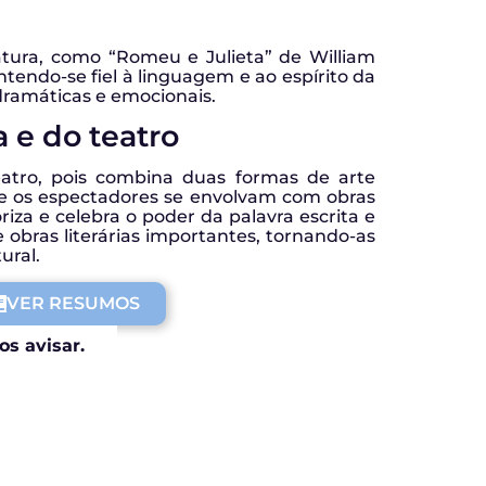
atura, como “Romeu e Julieta” de William
endo-se fiel à linguagem e ao espírito da
dramáticas e emocionais.
a e do teatro
eatro, pois combina duas formas de arte
ue os espectadores se envolvam com obras
za e celebra o poder da palavra escrita e
e obras literárias importantes, tornando-as
ural.
VER RESUMOS
os avisar.