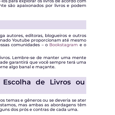
á-los para explorar os livros de acordo com
ente são apaixonados por livros e podem
ga autores, editoras, blogueiros e outros
ncionado Youtube proporcionam até mesmo
 essas comunidades – o
Bookstagram
e o
 livros. Lembre-se de manter uma mente
sidade garantirá que você sempre terá uma
 torne algo banal e maçante.
a Escolha de Livros ou
os temas e gêneros ou se deveria se ater
 gostamos, mas ambas as abordagens têm
alguns dos prós e contras de cada uma.