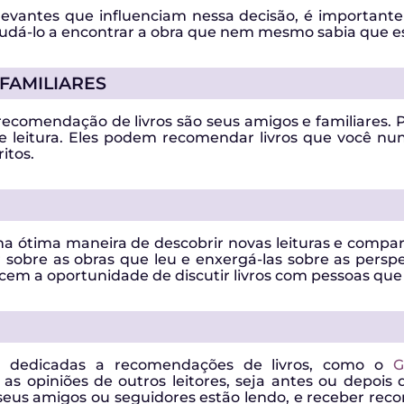
relevantes que influenciam nessa decisão, é importan
udá-lo a encontrar a obra que nem mesmo sabia que e
FAMILIARES
ecomendação de livros são seus amigos e familiares. P
leitura. Eles podem recomendar livros que você nun
itos.
uma ótima maneira de descobrir novas leituras e comp
 sobre as obras que leu e enxergá-las sobre as perspe
ecem a oportunidade de discutir livros com pessoas qu
ne dedicadas a recomendações de livros, como o
G
s opiniões de outros leitores, seja antes ou depois 
eus amigos ou seguidores estão lendo, e receber re