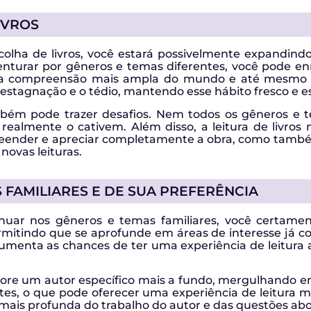
IVROS
colha de livros, você estará possivelmente expandindo
venturar por gêneros e temas diferentes, você pode enr
a compreensão mais ampla do mundo e até mesmo de
a estagnação e o tédio, mantendo esse hábito fresco e e
ambém pode trazer desafios. Nem todos os gêneros e 
ealmente o cativem. Além disso, a leitura de livros 
reender e apreciar completamente a obra, como também
novas leituras.
 FAMILIARES E DE SUA PREFERÊNCIA
inuar nos gêneros e temas familiares, você certamen
rmitindo que se aprofunde em áreas de interesse já co
umenta as chances de ter uma experiência de leitura ag
ore um autor específico mais a fundo, mergulhando e
entes, o que pode oferecer uma experiência de leitura 
is profunda do trabalho do autor e das questões abor