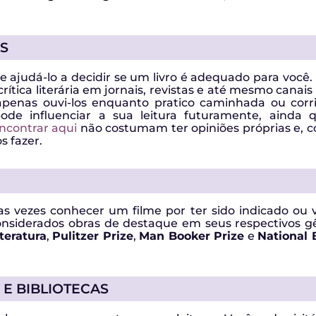
AS
ode ajudá-lo a decidir se um livro é adequado para você
ítica literária em jornais, revistas e até mesmo canai
apenas ouvi-los enquanto pratico caminhada ou corr
ode influenciar a sua leitura futuramente, ainda
ncontrar aqui
não costumam ter opiniões próprias e,
 fazer.
vezes conhecer um filme por ter sido indicado ou v
nsiderados obras de destaque em seus respectivos g
teratura
,
Pulitzer Prize
,
Man Booker Prize
e
National
E BIBLIOTECAS