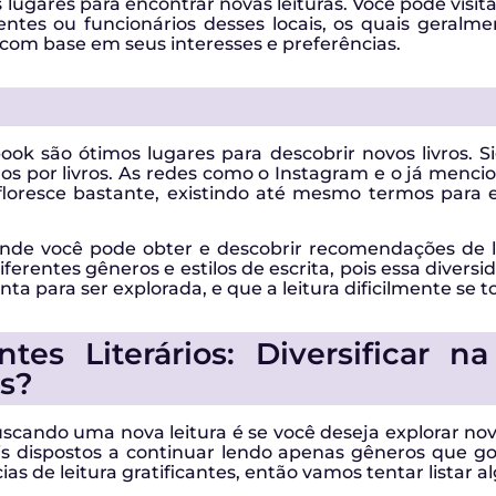
s lugares para encontrar novas leituras. Você pode visit
entes ou funcionários desses locais, os quais geralm
com base em seus interesses e preferências.
ok são ótimos lugares para descobrir novos livros. Si
ados por livros. As redes como o Instagram e o já me
 floresce bastante, existindo até mesmo termos para
onde você pode obter e descobrir recomendações de
iferentes gêneros e estilos de escrita, pois essa diver
ronta para ser explorada, e que a leitura dificilmente se
tes Literários: Diversificar n
es?
cando uma nova leitura é se você deseja explorar nov
ais dispostos a continuar lendo apenas gêneros que
s de leitura gratificantes, então vamos tentar listar 