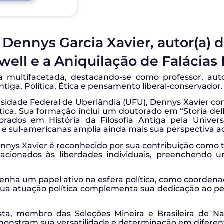
Dennys Garcia Xavier, autor(a) d
ell e a Aniquilação de Falácias 
 multifacetada, destacando-se como professor, autor
tiga, Política, Ética e pensamento liberal-conservador.
idade Federal de Uberlândia (UFU), Dennys Xavier cont
tica. Sua formação inclui um doutorado em “Storia della 
torados em História da Filosofia Antiga pela Unive
 e sul-americanas amplia ainda mais sua perspectiva 
ys Xavier é reconhecido por sua contribuição como tra
elacionados às liberdades individuais, preenchend
ha um papel ativo na esfera política, como coordenad
Sua atuação política complementa sua dedicação ao pe
ista, membro das Seleções Mineira e Brasileira de N
emonstram sua versatilidade e determinação em diferent