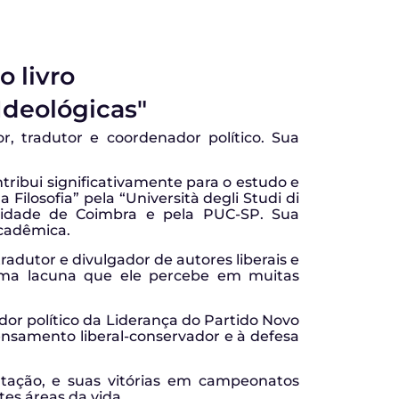
o livro
Ideológicas"
, tradutor e coordenador político. Sua
ribui significativamente para o estudo e
Filosofia” pela “Università degli Studi di
rsidade de Coimbra e pela PUC-SP. Sua
acadêmica.
dutor e divulgador de autores liberais e
o uma lacuna que ele percebe em muitas
or político da Liderança do Partido Novo
nsamento liberal-conservador e à defesa
atação, e suas vitórias em campeonatos
es áreas da vida.