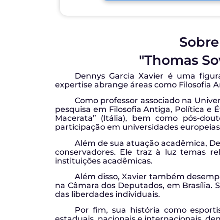
Sobre 
"Thomas Sow
Dennys Garcia Xavier é uma figura
expertise abrange áreas como Filosofia An
Como professor associado na Univers
pesquisa em Filosofia Antiga, Política e É
Macerata” (Itália), bem como pós-dou
participação em universidades europeias
Além de sua atuação acadêmica, Denn
conservadores. Ele traz à luz temas r
instituições acadêmicas.
Além disso, Xavier também desempen
na Câmara dos Deputados, em Brasília. 
das liberdades individuais.
Por fim, sua história como esport
estaduais, nacionais e internacionais, d