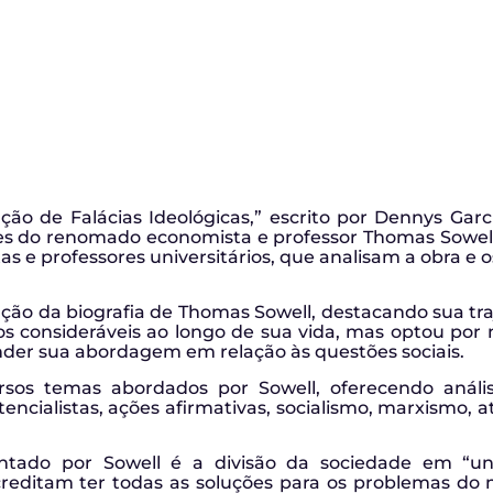
ação de Falácias Ideológicas,” escrito por Dennys Gar
es do renomado economista e professor Thomas Sowell.
tas e professores universitários, que analisam a obra e
ção da biografia de Thomas Sowell, destacando sua traj
 consideráveis ao longo de sua vida, mas optou por nã
der sua abordagem em relação às questões sociais.
rsos temas abordados por Sowell, oferecendo análise
stencialistas, ações afirmativas, socialismo, marxismo, 
tado por Sowell é a divisão da sociedade em “ung
reditam ter todas as soluções para os problemas d