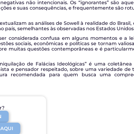
egativas não intencionais. Os “ignorantes” são aq
ações e suas consequências, e frequentemente são rotu
xtualizam as análises de Sowell à realidade do Brasil
no país, semelhantes às observadas nos Estados Unidos
 ser considerada confusa em alguns momentos e a lei
tões sociais, econômicas e políticas se tornam valiosas
bre muitas questões contemporâneas e é particularmen
quilação de Falácias Ideológicas” é uma coletânea 
sta e pensador respeitado, sobre uma variedade de tó
itura recomendada para quem busca uma compre
r?
N
 AQUI