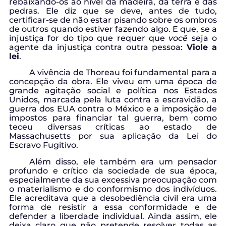
rebaixando-os ao nível da madeira, da terra e das
pedras. Ele diz que se deve, antes de tudo,
certificar-se de não estar pisando sobre os ombros
de outros quando estiver fazendo algo. E que, se a
injustiça for do tipo que requer que
você
seja o
agente da injustiça contra outra pessoa:
Viole a
lei
.
A vivência de Thoreau foi fundamental para a
concepção da obra. Ele viveu em uma época de
grande agitação social e política nos Estados
Unidos, marcada pela luta contra a escravidão, a
guerra dos EUA contra o México e a imposição de
impostos para financiar tal guerra, bem como
teceu diversas críticas ao estado de
Massachusetts por sua aplicação da Lei do
Escravo Fugitivo.
Além disso, ele também era um pensador
profundo e crítico da sociedade de sua época,
especialmente da sua excessiva preocupação com
o materialismo e do conformismo dos indivíduos.
Ele acreditava que a desobediência civil era uma
forma de resistir a essa conformidade e de
defender a liberdade individual. Ainda assim, ele
deixa claro que não pretende resolver todas as