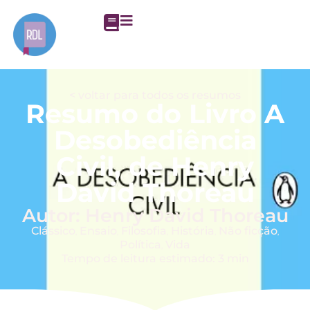
< voltar para todos os resumos
Resumo do Livro A
Desobediência
Civil, de Henry
David Thoreau
Autor: Henry David Thoreau
Clássico
Ensaio
Filosofia
História
Não ficção
,
,
,
,
,
Política
Vida
,
Tempo de leitura estimado: 3 min