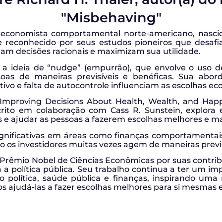
"Misbehaving"
economista comportamental norte-americano, nasci
 reconhecido por seus estudos pioneiros que desafi
mam decisões racionais e maximizam sua utilidade.
r a ideia de “nudge” (empurrão), que envolve o uso 
as de maneiras previsíveis e benéficas. Sua abord
ivo e falta de autocontrole influenciam as escolhas ec
 Improving Decisions About Health, Wealth, and Hap
scrito em colaboração com Cass R. Sunstein, explora
as e ajudar as pessoas a fazerem escolhas melhores e m
ignificativas em áreas como finanças comportamentais
os investidores muitas vezes agem de maneiras previsív
o Prêmio Nobel de Ciências Econômicas por suas contr
 a política pública. Seu trabalho continua a ter um 
olítica, saúde pública e finanças, inspirando uma
ajudá-las a fazer escolhas melhores para si mesmas e