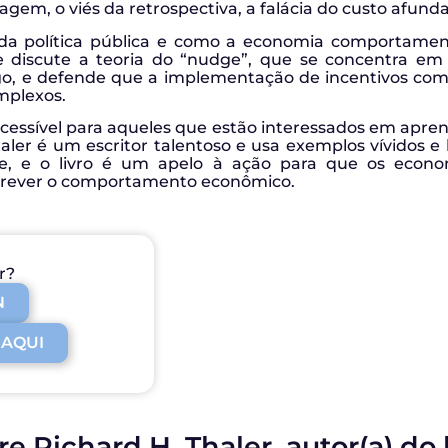
agem, o viés da retrospectiva, a falácia do custo afunda
a política pública e como a economia comportamenta
e discute a teoria do “nudge”, que se concentra em 
 algo, e defende que a implementação de incentivos 
omplexos.
e acessível para aqueles que estão interessados em ap
er é um escritor talentoso e usa exemplos vívidos e h
e, e o livro é um apelo à ação para que os econo
rever o comportamento econômico.
r?
N
 AQUI
e Richard H. Thaler, autor(a) do 