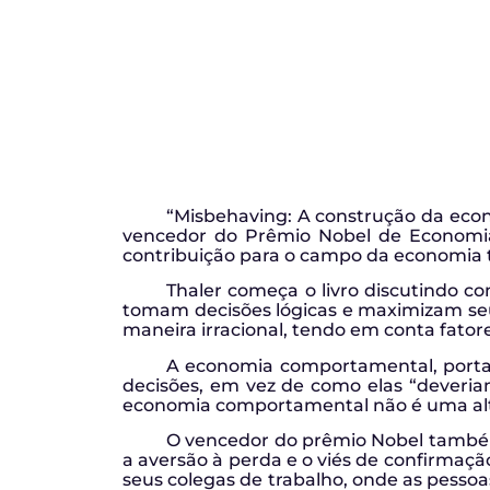
“Misbehaving: A construção da eco
vencedor do Prêmio Nobel de Economia 
contribuição para o campo da economia t
Thaler começa o livro discutindo co
tomam decisões lógicas e maximizam seus
maneira irracional, tendo em conta fato
A economia comportamental, porta
decisões, em vez de como elas “deveri
economia comportamental não é uma alte
O vencedor do prêmio Nobel também 
a aversão à perda e o viés de confirmaç
seus colegas de trabalho, onde as pesso