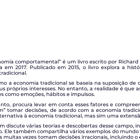
nomia comportamental” é um livro escrito por Richard
em 2017. Publicado em 2015, o livro explora a his
radicional.
mo a economia tradicional se baseia na suposição de q
 próprios interesses. No entanto, a realidade é que 
res como emoções, hábitos e impulsos.
nto, procura levar em conta esses fatores e compr
am” tomar decisões, de acordo com a economia tradi
rnativa à economia tradicional, mas sim uma extensã
discute várias teorias e descobertas desse campo, inc
ão. Ele também compartilha vários exemplos do mundo 
as muitas vezes tomam decisões irracionais, incluindo 