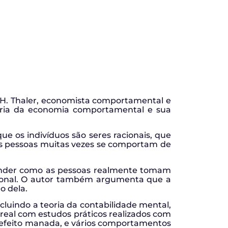
 H. Thaler, economista comportamental e
tória da economia comportamental e sua
ue os indivíduos são seres racionais, que
as pessoas muitas vezes se comportam de
eender como as pessoas realmente tomam
cional. O autor também argumenta que a
o dela.
luindo a teoria da contabilidade mental,
real com estudos práticos realizados com
o efeito manada, e vários comportamentos