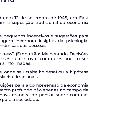
do em 12 de setembro de 1945, em East
am a suposição tradicional da economia
de pequenos incentivos e sugestões para
agem incorpora insights da psicologia,
onômicas das pessoas.
piness” (Empurrão: Melhorando Decisões
 esses conceitos e como eles podem ser
ais informadas.
, onde seu trabalho desafiou a hipótese
eis e irracionais.
ibuições para a compreensão da economia
impacto profundo não apenas no campo da
 nova maneira de pensar sobre como as
 para a sociedade.