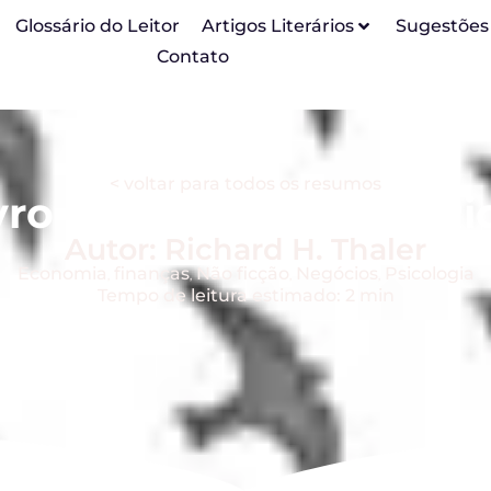
Glossário do Leitor
Artigos Literários
Sugestões
Contato
< voltar para todos os resumos
ro Misbehaving, de Ric
Autor: Richard H. Thaler
Economia
finanças
Não ficção
Negócios
Psicologia
,
,
,
,
Tempo de leitura estimado: 2 min