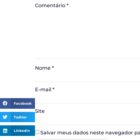
Comentário
*
Nome
*
E-mail
*
Facebook
Site
Twitter
LinkedIn
Salvar meus dados neste navegador pa