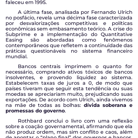
faleceu em 1995.
A última fase, analisada por Fernando Ulrich
no posfácio, revela uma décima fase caracterizada
por desvalorizações competitivas e políticas
econômicas sem embasamento teórico. A crise do
Subprime e a implementação do Quantitative
Easing são abordadas como fenômenos
contemporâneos que refletem a continuidade das
práticas questionáveis no sistema financeiro
mundial.
Bancos centrais imprimem o quanto for
necessário, comprando ativos tóxicos de bancos
insolventes, e provendo liquidez ao sistema.
Estabelecem taxas de juros a 0, de modo que
países tiveram que seguir esta tendência ou suas
moedas se apreciariam muito, prejudicando suas
exportações. De acordo com Ulrich, ainda vivemos
na mãe de todas as bolhas:
dívida soberana e
promessas do governo
.
Rothbard conclui o livro com uma reflexão
sobre a coação governamental, afirmando que ela
não produz ordem, mas sim conflito e caos, além
de apontar o “plano final” dos governos e bancos.