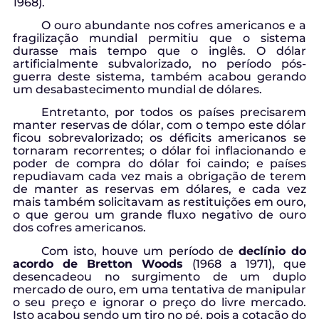
1968).
O ouro abundante nos cofres americanos e a
fragilização mundial permitiu que o sistema
durasse mais tempo que o inglês. O dólar
artificialmente subvalorizado, no período pós-
guerra deste sistema, também acabou gerando
um desabastecimento mundial de dólares.
Entretanto, por todos os países precisarem
manter reservas de dólar, com o tempo este dólar
ficou sobrevalorizado; os déficits americanos se
tornaram recorrentes; o dólar foi inflacionando e
poder de compra do dólar foi caindo; e países
repudiavam cada vez mais a obrigação de terem
de manter as reservas em dólares, e cada vez
mais também solicitavam as restituições em ouro,
o que gerou um grande fluxo negativo de ouro
dos cofres americanos.
Com isto, houve um período de
declínio do
acordo de Bretton Woods
(1968 a 1971), que
desencadeou no surgimento de um duplo
mercado de ouro, em uma tentativa de manipular
o seu preço e ignorar o preço do livre mercado.
Isto acabou sendo um tiro no pé, pois a cotação do