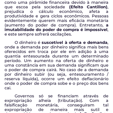
como uma pirâmide financeira devido à maneira
que escoa pela sociedade
(Efeito Cantillon)
,
prejudica o cálculo econômico, afeta a
produtividade e gera ciclos econômicos. Pessoas
evidentemente querem mais eficácia monetária
(aumento do poder de compra). Entretanto,
a
imutabilidade do poder de compra é impossível
,
e este sempre sofrerá oscilações.
O dinheiro é
suscetível à oferta e demanda
,
onde a demanda por dinheiro significa mais bens
oferecidos em troca por ele em adição à uma
quantia entesourada durante um determinado
período. Um aumento na oferta de dinheiro e
uma constância em sua demanda significam que
o poder de compra cairá. No caso de a demanda
por dinheiro subir (ou seja, entesouramento /
reserva líquida), ocorre um efeito deflacionário
onde o poder de compra sobe e o preço dos bens
cai.
Governos só se financiam através de
expropriação alheia (tributação). Com a
falsificação monetária, conseguiram tal
expropriação de maneira mais sutil e