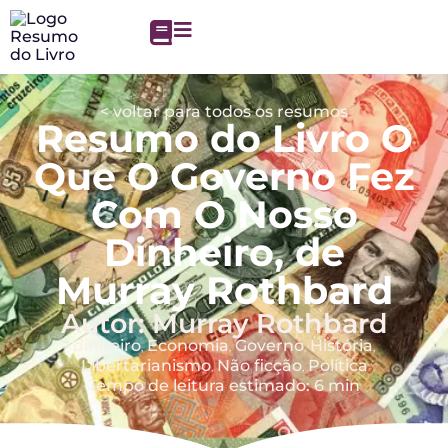
< voltar para todos os resumos
Resumo do Livro O
Que O Governo Fez
Com O Nosso
Dinheiro, de
Murray Rothbard
Autor: Murray Rothbard
dinheiro
Economia
Governo
História
,
,
,
,
Libertarianismo
Não ficção
Política
,
,
Tempo de leitura estimado: 6 min