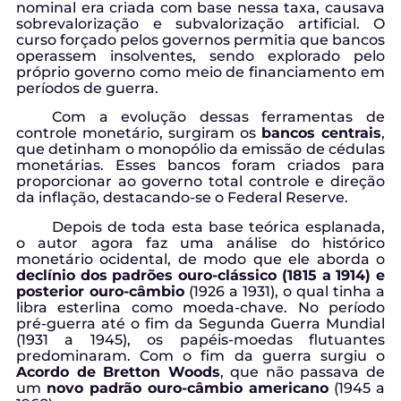
nominal era criada com base nessa taxa, causava
sobrevalorização e subvalorização artificial. O
curso forçado pelos governos permitia que bancos
operassem insolventes, sendo explorado pelo
próprio governo como meio de financiamento em
períodos de guerra.
Com a evolução dessas ferramentas de
controle monetário, surgiram os
bancos centrais
,
que detinham o monopólio da emissão de cédulas
monetárias. Esses bancos foram criados para
proporcionar ao governo total controle e direção
da inflação, destacando-se o Federal Reserve.
Depois de toda esta base teórica esplanada,
o autor agora faz uma análise do histórico
monetário ocidental, de modo que ele aborda o
declínio dos padrões ouro-clássico (1815 a 1914) e
posterior ouro-câmbio
(1926 a 1931), o qual tinha a
libra esterlina como moeda-chave. No período
pré-guerra até o fim da Segunda Guerra Mundial
(1931 a 1945), os papéis-moedas flutuantes
predominaram. Com o fim da guerra surgiu o
Acordo de Bretton Woods
, que não passava de
um
novo padrão ouro-câmbio americano
(1945 a