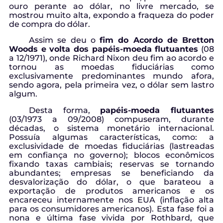
ouro perante ao dólar, no livre mercado, se
mostrou muito alta, expondo a fraqueza do poder
de compra do dólar.
Assim se deu o
fim do Acordo de Bretton
Woods e volta dos papéis-moeda flutuantes
(08
a 12/1971), onde Richard Nixon deu fim ao acordo e
tornou as moedas fiduciárias como
exclusivamente predominantes mundo afora,
sendo agora, pela primeira vez, o dólar sem lastro
algum.
Desta forma,
papéis-moeda flutuantes
(03/1973 a 09/2008) compuseram, durante
décadas, o sistema monetário internacional.
Possuía algumas características, como: a
exclusividade de moedas fiduciárias (lastreadas
em confiança no governo); blocos econômicos
fixando taxas cambiais; reservas se tornando
abundantes; empresas se beneficiando da
desvalorização do dólar, o que barateou a
exportação de produtos americanos e os
encareceu internamente nos EUA (inflação alta
para os consumidores americanos). Esta fase foi a
nona e última fase vivida por Rothbard, que