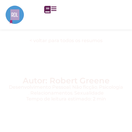
< voltar para todos os resumos
Resumo do Livro A
Arte da Sedução,
de Robert Greene
Autor: Robert Greene
Desenvolvimento Pessoal
Não ficção
Psicologia
,
,
Relacionamentos
Sexualidade
,
,
Tempo de leitura estimado: 2 min