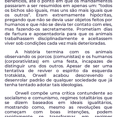
benefícios, até o ponto em que os mandamentos
passaram a ser resumidos em apenas um: “todos
os bichos são iguais, mas uns são mais iguais que
os outros”. Eram extremamente hipócritas,
pregando que não se devia usar objetos feitos por
humanos e que não se devia ter contato com eles,
mas fazendo-os secretamente. Prometiam dias
de fartura e aposentadoria para que os animais
trabalhassem disciplinadamente e aceitassem
viver sob condições cada vez mais deterioradas.
A história termina com os animais
observando os porcos (comunistas) e os humanos
(corporativistas) em uma festa, incapazes de
distinguir uns dos outros. Apesar de ser uma
tentativa de reviver o espírito da esquerda
trotskista, Orwell acabou descrevendo o
desenrolar padrão de qualquer sociedade que já
tenha tentado adotar tais ideologias.
Orwell compõe uma crítica contundente ao
socialismo e comunismo, regimes totalitários que
se dizem baseados em ideais igualitários,
mostrando como, mesmo as revoluções que
começam com boas intenções, podem
rapidamente se transformar em regimes