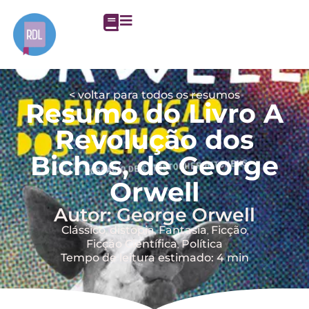
< voltar para todos os resumos
Resumo do Livro A
Revolução dos
Bichos, de George
Orwell
Autor: George Orwell
Clássico
distopia
Fantasia
Ficção
,
,
,
,
Ficção Científica
Política
,
Tempo de leitura estimado: 4 min