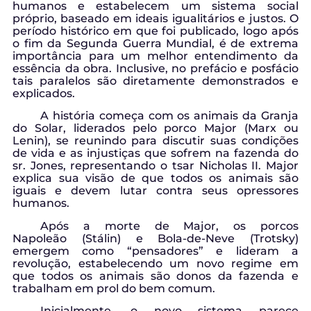
humanos e estabelecem um sistema social
próprio, baseado em ideais igualitários e justos. O
período histórico em que foi publicado, logo após
o fim da Segunda Guerra Mundial, é de extrema
importância para um melhor entendimento da
essência da obra. Inclusive, no prefácio e posfácio
tais paralelos são diretamente demonstrados e
explicados.
A história começa com os animais da Granja
do Solar, liderados pelo porco Major (Marx ou
Lenin), se reunindo para discutir suas condições
de vida e as injustiças que sofrem na fazenda do
sr. Jones, representando o tsar Nicholas II. Major
explica sua visão de que todos os animais são
iguais e devem lutar contra seus opressores
humanos.
Após a morte de Major, os porcos
Napoleão (Stálin) e Bola-de-Neve (Trotsky)
emergem como “pensadores” e lideram a
revolução, estabelecendo um novo regime em
que todos os animais são donos da fazenda e
trabalham em prol do bem comum.
Inicialmente, o novo sistema parece