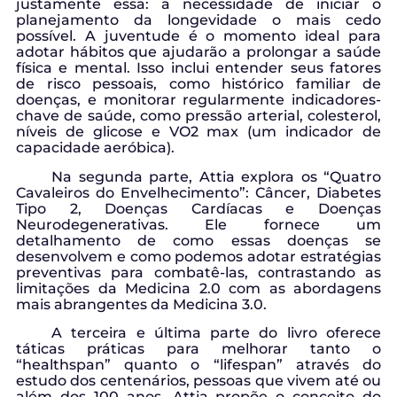
justamente essa: a necessidade de iniciar o
planejamento da longevidade o mais cedo
possível. A juventude é o momento ideal para
adotar hábitos que ajudarão a prolongar a saúde
física e mental. Isso inclui entender seus fatores
de risco pessoais, como histórico familiar de
doenças, e monitorar regularmente indicadores-
chave de saúde, como pressão arterial, colesterol,
níveis de glicose e VO2 max (um indicador de
capacidade aeróbica).
Na segunda parte, Attia explora os “Quatro
Cavaleiros do Envelhecimento”: Câncer, Diabetes
Tipo 2, Doenças Cardíacas e Doenças
Neurodegenerativas. Ele fornece um
detalhamento de como essas doenças se
desenvolvem e como podemos adotar estratégias
preventivas para combatê-las, contrastando as
limitações da Medicina 2.0 com as abordagens
mais abrangentes da Medicina 3.0.
A terceira e última parte do livro oferece
táticas práticas para melhorar tanto o
“healthspan” quanto o “lifespan” através do
estudo dos centenários, pessoas que vivem até ou
além dos 100 anos. Attia propõe o conceito do