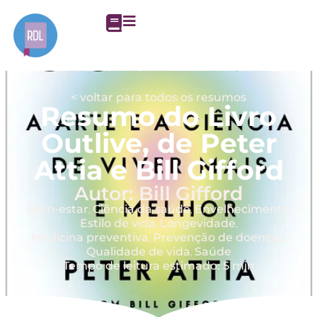
< voltar para todos os resumos
Resumo do Livro
Outlive, de Peter
Attia e Bill Gifford
Autor: Bill Gifford
Bem-estar
Ciência da saúde
Envelhecimento
,
,
,
Estilo de vida
Longevidade
,
,
Medicina preventiva
Prevenção de doenças
,
,
Qualidade de vida
Saúde
,
Tempo de leitura estimado: 5 min